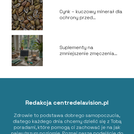
Cynk – kuczowy minerał dla
ochrony przed
zwyrodnieniem plamki
żółtej
Suplementy na
zmniejszenie zmęczenia
oczu – co warto
stosować?
Redakcja centredelavision.pl
Zdrowie to podstawa dobrego samopoczucia,
dlatego każdego dnia chcemy dzielić się z Tobą
poradami, które pomogą ci zachować je na jak
najwyższym poziomie. Poznaj nasze podejście do