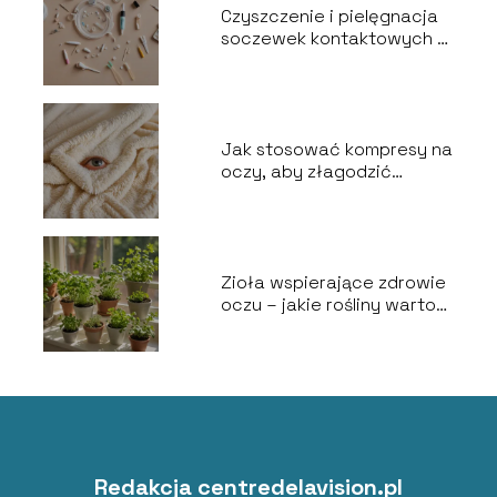
Czyszczenie i pielęgnacja
soczewek kontaktowych –
Jak to robić bezpiecznie?
Jak stosować kompresy na
oczy, aby złagodzić
zmęczenie?
Zioła wspierające zdrowie
oczu – jakie rośliny warto
stosować w pielęgnacji?
Redakcja centredelavision.pl