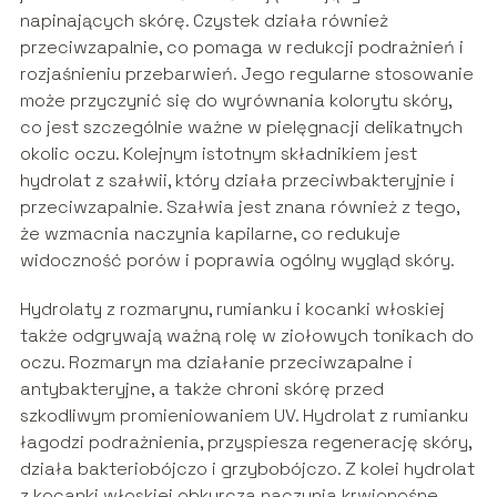
napinających skórę. Czystek działa również
przeciwzapalnie, co pomaga w redukcji podrażnień i
rozjaśnieniu przebarwień. Jego regularne stosowanie
może przyczynić się do wyrównania kolorytu skóry,
co jest szczególnie ważne w pielęgnacji delikatnych
okolic oczu. Kolejnym istotnym składnikiem jest
hydrolat z szałwii, który działa przeciwbakteryjnie i
przeciwzapalnie. Szałwia jest znana również z tego,
że wzmacnia naczynia kapilarne, co redukuje
widoczność porów i poprawia ogólny wygląd skóry.
Hydrolaty z rozmarynu, rumianku i kocanki włoskiej
także odgrywają ważną rolę w ziołowych tonikach do
oczu. Rozmaryn ma działanie przeciwzapalne i
antybakteryjne, a także chroni skórę przed
szkodliwym promieniowaniem UV. Hydrolat z rumianku
łagodzi podrażnienia, przyspiesza regenerację skóry,
działa bakteriobójczo i grzybobójczo. Z kolei hydrolat
z kocanki włoskiej obkurcza naczynia krwionośne,